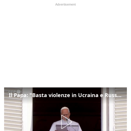
Il Papa: "Basta violenze in Ucraina e Russia, spazio a diplomazia"