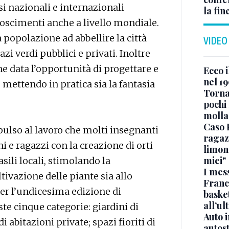
i nazionali e internazionali
la fin
oscimenti anche a livello mondiale.
 popolazione ad abbellire la città
VIDEO
azi verdi pubblici e privati. Inoltre
ne data l’opportunità di progettare e
Ecco i
nel 19
 mettendo in pratica sia la fantasia
Torna
pochi 
molla
Caso 
ulso al lavoro che molti insegnanti
ragaz
 e ragazzi con la creazione di orti
limona
miei"
 asili locali, stimolando la
I mes
ivazione delle piante sia allo
Franc
er l’undicesima edizione di
basket
all’ul
te cinque categorie: giardini di
Auto 
i abitazioni private; spazi fioriti di
autos