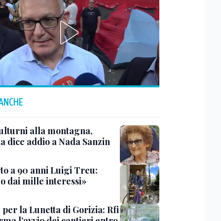
 ANCHE
ulturni alla montagna,
ia dice addio a Nada Sanzin
to a 90 anni Luigi Treu:
 dai mille interessi»
 per la Lunetta di Gorizia: Rfi
ma l’avvio dei cantieri entro