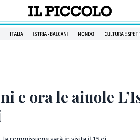
ITALIA
ISTRIA - BALCANI
MONDO
CULTURA E SPET
ni e ora le aiuole L’I
i
a commissione sarà in visita il 15 di