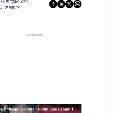
16 maggio 2019
3
' di lettura
Gualtieri: "Responsabilità del Viminale su Spin Time? La posizione dei partiti è nota"