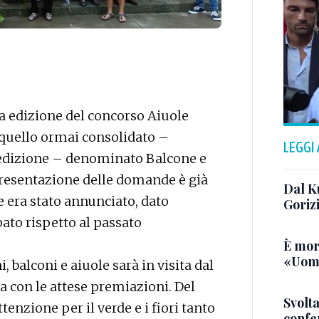
a edizione del concorso Aiuole
a quello ormai consolidato –
LEGGI
edizione – denominato Balcone e
 presentazione delle domande è già
Dal K
 era stato annunciato, dato
Goriz
pato rispetto al passato
È mor
«Uomo
 balconi e aiuole sarà in visita dal
ta con le attese premiazioni. Del
Svolta
tenzione per il verde e i fiori tanto
confer