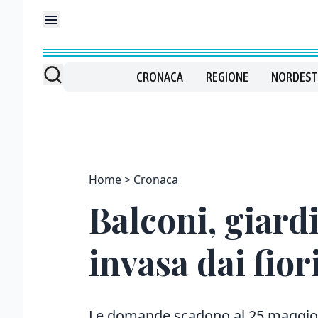
CRONACA
REGIONE
NORDEST
Home
Cronaca
Balconi, giardi
invasa dai fior
Le domande scadono al 25 maggio, l