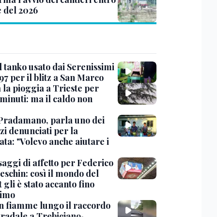
e del 2026
l tanko usato dai Serenissimi
97 per il blitz a San Marco
 la pioggia a Trieste per
minuti: ma il caldo non
Pradamano, parla uno dei
zi denunciati per la
ta: "Volevo anche aiutare i
saggi di affetto per Federico
eschin: così il mondo del
 gli è stato accanto fino
timo
in fiamme lungo il raccordo
tradale a Trebiciano