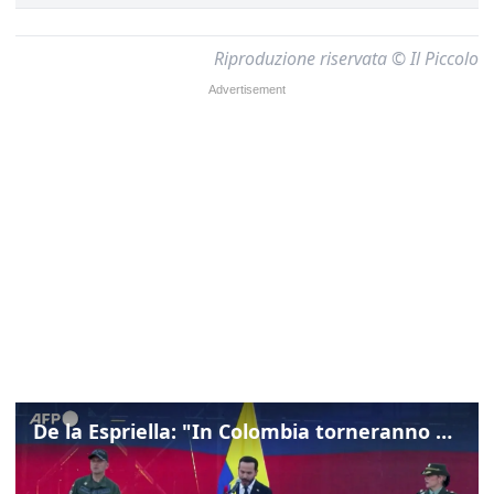
Riproduzione riservata © Il Piccolo
De la Espriella: "In Colombia torneranno ordine, autorità e libertà"