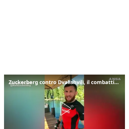
Zuckerberg contro Dvalishvili, il combattimento in mezzo a un lago