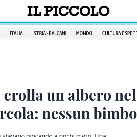
ITALIA
ISTRIA - BALCANI
MONDO
CULTURA E SPET
, crolla un albero ne
Barcola: nessun bimbo
i stavano giocando a pochi metri. Una