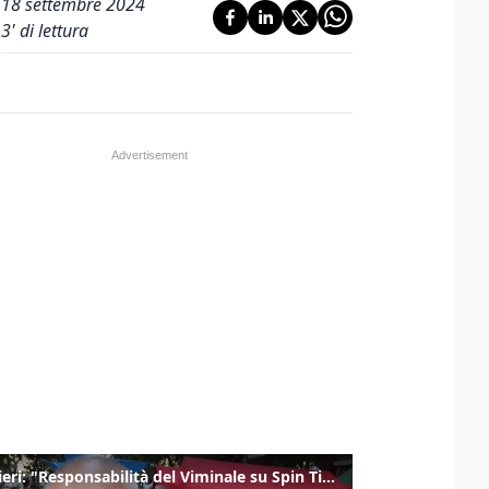
18 settembre 2024
3
' di lettura
Gualtieri: "Responsabilità del Viminale su Spin Time? La posizione dei partiti è nota"