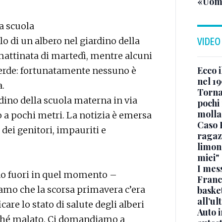
«Uomo
la scuola
llo di un albero nel giardino della
VIDEO
 mattinata di martedì, mentre alcuni
Ecco i
verde: fortunatamente nessuno è
nel 19
a.
Torna
rdino della scuola materna in via
pochi 
molla
 a pochi metri. La notizia è emersa
Caso 
 dei genitori, impauriti e
ragaz
limona
miei"
I mes
rano fuori in quel momento –
Franc
amo che la scorsa primavera c’era
basket
all’ul
care lo stato di salute degli alberi
Auto 
erché malato. Ci domandiamo a