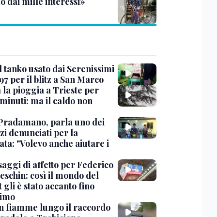
 dai mille interessi»
l tanko usato dai Serenissimi
97 per il blitz a San Marco
 la pioggia a Trieste per
minuti: ma il caldo non
Pradamano, parla uno dei
zi denunciati per la
ta: "Volevo anche aiutare i
saggi di affetto per Federico
eschin: così il mondo del
 gli è stato accanto fino
timo
in fiamme lungo il raccordo