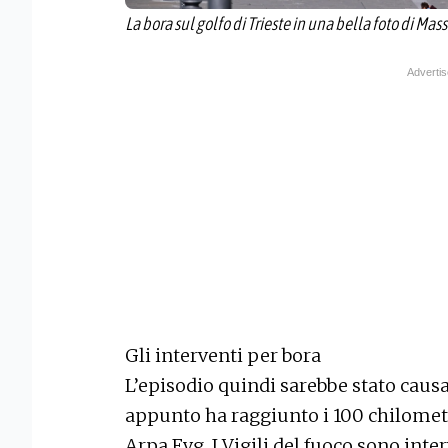
La bora sul golfo di Trieste in una bella foto di Ma
Gli interventi per bora
L’episodio quindi sarebbe stato causa
appunto ha raggiunto i 100 chilometr
Arpa Fvg. I Vigili del fuoco sono inte