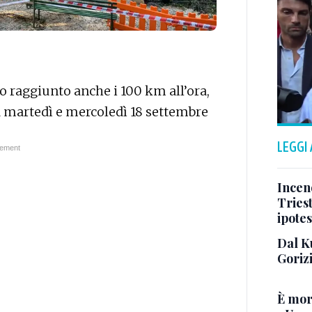
no raggiunto anche i 100 km all’ora,
a martedì e mercoledì 18 settembre
LEGGI
Incend
Triest
ipotes
Dal K
Goriz
È mor