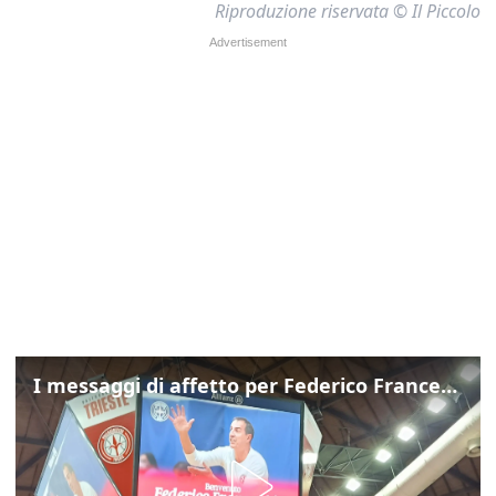
Riproduzione riservata © Il Piccolo
I messaggi di affetto per Federico Franceschin: così il mondo del basket gli è stato accanto fino all’ultimo