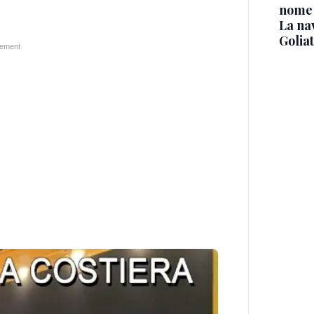
nome
La na
Golia