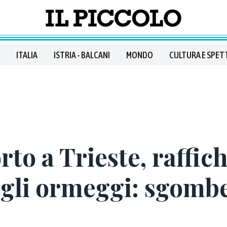
ITALIA
ISTRIA - BALCANI
MONDO
CULTURA E SPET
to a Trieste, raffic
gli ormeggi: sgomb