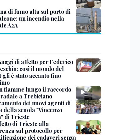
a di fumo alta sul porto di
lcone: un incendio nella
ale A2A
saggi di affetto per Federico
eschin: così il mondo del
 gli è stato accanto fino
timo
in fiamme lungo il raccordo
tradale a Trebiciano
uramento dei nuovi agenti di
a della scuola "Vincenzo
" di Trieste
fetto di Trieste alla
renza sul protocollo per
tificazione dei cadaveri senza