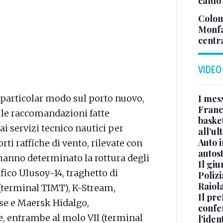
caldo
Colonn
Monfa
centr
VIDEO
I mes
 particolar modo sul porto nuovo,
Franc
 le raccomandazioni fatte
basket
ai servizi tecnico nautici per
all’ul
Auto 
rti raffiche di vento, rilevate con
autos
hanno determinato la rottura degli
Il gi
fico Ulusoy-14, traghetto di
Polizi
Raiola
 (terminal TIMT), K-Stream,
Il pre
se e Maersk Hidalgo,
confe
, entrambe al molo VII (terminal
l'iden