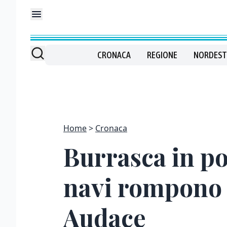
CRONACA
REGIONE
NORDEST
Home
Cronaca
Burrasca in por
navi rompono 
Audace