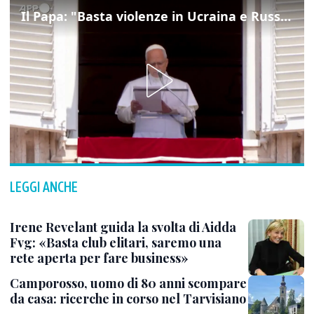
Il Papa: "Basta violenze in Ucraina e Russia, spazio a diplomazia"
LEGGI ANCHE
Irene Revelant guida la svolta di Aidda
Fvg: «Basta club elitari, saremo una
rete aperta per fare business»
Camporosso, uomo di 80 anni scompare
da casa: ricerche in corso nel Tarvisiano