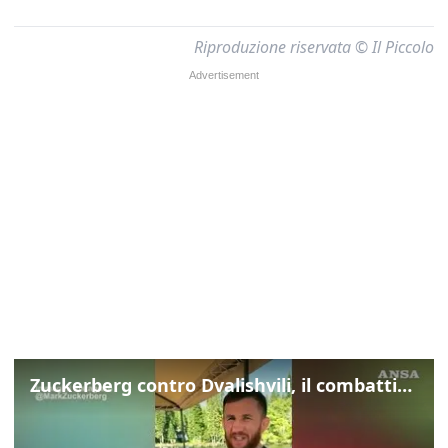
Riproduzione riservata © Il Piccolo
Zuckerberg contro Dvalishvili, il combattimento in mezzo a un lago