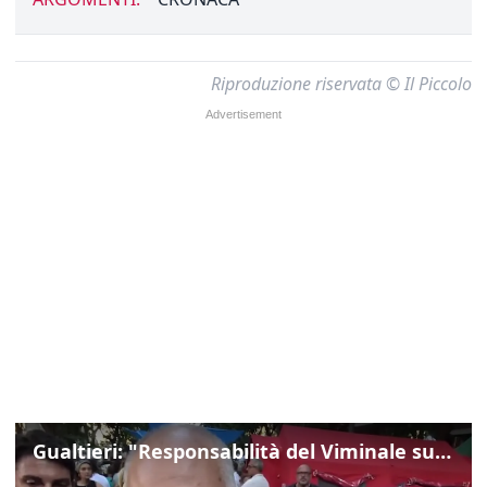
Riproduzione riservata © Il Piccolo
Gualtieri: "Responsabilità del Viminale su Spin Time? La posizione dei partiti è nota"