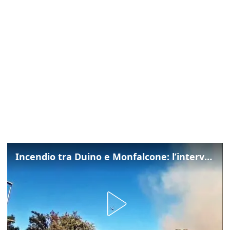
Incendio tra Duino e Monfalcone: l’intervento dei vigili del fuoco