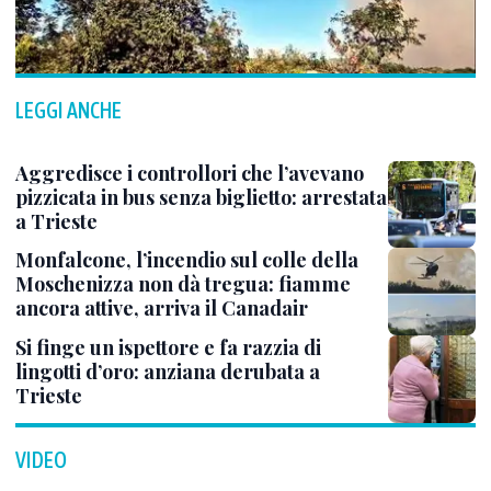
LEGGI ANCHE
Aggredisce i controllori che l’avevano
pizzicata in bus senza biglietto: arrestata
a Trieste
Monfalcone, l’incendio sul colle della
Moschenizza non dà tregua: fiamme
ancora attive, arriva il Canadair
Si finge un ispettore e fa razzia di
lingotti d’oro: anziana derubata a
Trieste
VIDEO