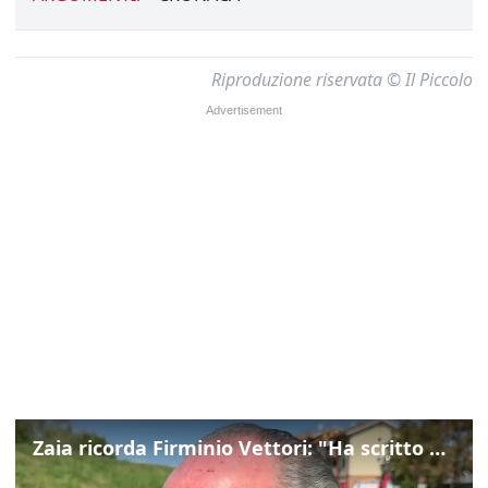
Riproduzione riservata © Il Piccolo
Zaia ricorda Firminio Vettori: "Ha scritto pagine di storia del nostro territorio"