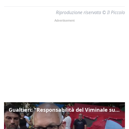
Riproduzione riservata © Il Piccolo
Gualtieri: "Responsabilità del Viminale su Spin Time? La posizione dei partiti è nota"