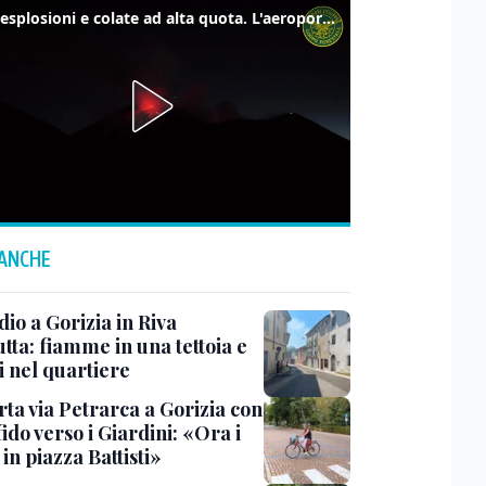
Etna, esplosioni e colate ad alta quota. L'aeroporto di Catania verso la normalità
 ANCHE
io a Gorizia in Riva
tta: fiamme in una tettoia e
i nel quartiere
rta via Petrarca a Gorizia con
fido verso i Giardini: «Ora i
 in piazza Battisti»