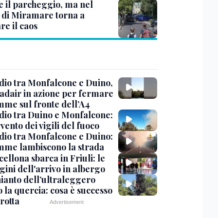
e il parcheggio, ma nel
 di Miramare torna a
re il caos
dio tra Monfalcone e Duino,
nadair in azione per fermare
amme sul fronte dell’A4
dio tra Duino e Monfalcone:
rvento dei vigili del fuoco
dio tra Monfalcone e Duino:
amme lambiscono la strada
cellona sbarca in Friuli: le
ini dell'arrivo in albergo
hianto dell’ultraleggero
 la quercia: cosa è successo
rotta