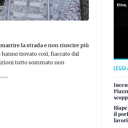
smarrire la strada e non riuscire più
o hanno trovato così, fiaccato dal
ndizioni tutto sommato non
LEGGI
Incend
Piazzu
scopp
Riape
il por
lavori