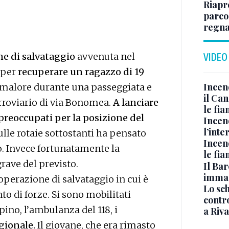
Riapr
parco
regna
e di salvataggio
avvenuta nel
VIDEO
 per
recuperare un ragazzo di 19
Incen
n malore durante una passeggiata e
il Ca
erroviario di via Bonomea.
A lanciare
le fi
 preoccupati per la posizione del
Incen
l’inte
 sulle rotaie sottostanti ha pensato
Incen
o. Invece fortunatamente la
le fi
rave del previsto.
Il Bar
immag
operazione di salvataggio in cui è
Lo sc
 di forze. Si sono mobilitati
contro
alpino, l’ambulanza del 118, i
a Riva
gionale.
Il giovane, che era rimasto