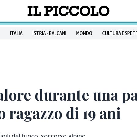
ITALIA
ISTRIA - BALCANI
MONDO
CULTURA E SPET
alore durante una pa
o ragazzo di 19 ani
vigili del fuoco, soccorso alpino,