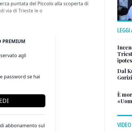
terza puntata del Piccolo alla scoperta di
 via di Trieste le o
LEGGI
 PREMIUM
Incend
Triest
servato agli
ipotes
Dal K
e password se hai
Goriz
È mor
EDI
«Uomo
VIDEO
te di abbonamento sul