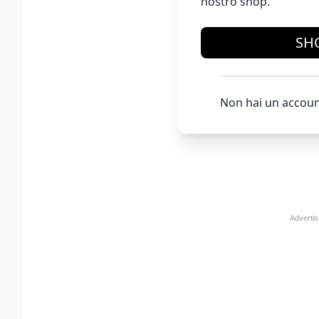
nostro shop.
SH
Non hai un accoun