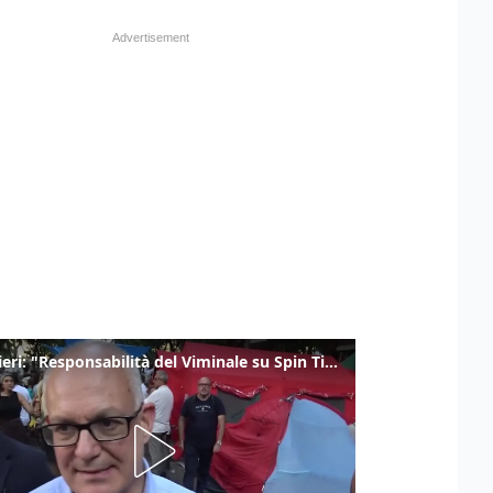
Gualtieri: "Responsabilità del Viminale su Spin Time? La posizione dei partiti è nota"