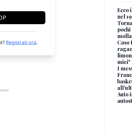
Ecco i
nel 19
OP
Torna
pochi 
molla
Caso 
t?
Registrati ora
.
ragaz
limona
miei"
I mes
Franc
basket
all’ul
Auto 
autos