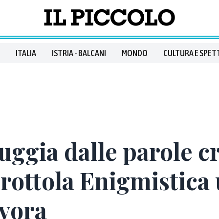
ITALIA
ISTRIA - BALCANI
MONDO
CULTURA E SPET
ggia dalle parole cr
Trottola Enigmistica 
avora