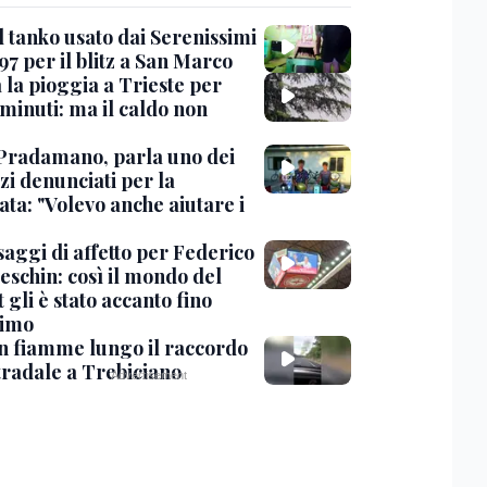
l tanko usato dai Serenissimi
97 per il blitz a San Marco
 la pioggia a Trieste per
minuti: ma il caldo non
Pradamano, parla uno dei
zi denunciati per la
ta: "Volevo anche aiutare i
saggi di affetto per Federico
eschin: così il mondo del
 gli è stato accanto fino
timo
in fiamme lungo il raccordo
tradale a Trebiciano