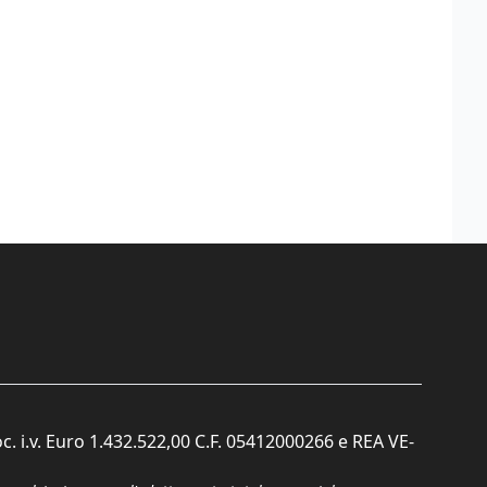
c. i.v. Euro 1.432.522,00 C.F. 05412000266 e REA VE-