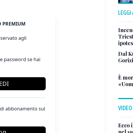
LEGGI
 PREMIUM
Incend
Triest
servato agli
ipotes
Dal K
e password se hai
Goriz
È mor
EDI
«Uomo
VIDEO
te di abbonamento sul
Ecco i
nel 19
OP