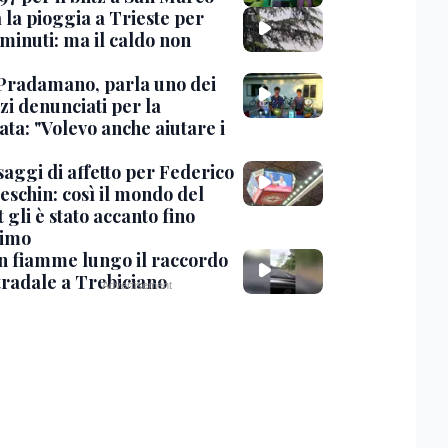
 la pioggia a Trieste per
minuti: ma il caldo non
Pradamano, parla uno dei
zi denunciati per la
ta: "Volevo anche aiutare i
saggi di affetto per Federico
eschin: così il mondo del
 gli è stato accanto fino
timo
in fiamme lungo il raccordo
tradale a Trebiciano