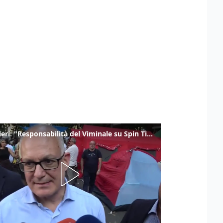
Gualtieri: "Responsabilità del Viminale su Spin Time? La posizione dei partiti è nota"