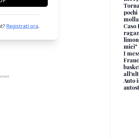
Torna
pochi 
molla
Caso 
t?
Registrati ora
.
ragaz
limona
miei"
I mes
Franc
basket
all’ul
Auto 
autos