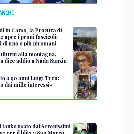
 ANCHE
i in Carso, la Procura di
e apre i primi fascicoli:
i di uno o più piromani
ulturni alla montagna,
ia dice addio a Nada Sanzin
to a 90 anni Luigi Treu:
 dai mille interessi»
l tanko usato dai Serenissimi
97 per il blitz a San Marco