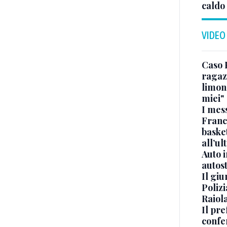
caldo
VIDEO
Caso 
ragaz
limona
miei"
I mes
Franc
basket
all’ul
Auto 
autos
Il gi
Polizi
Raiola
Il pre
confe