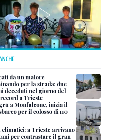
 ANCHE
cati da un malore
nando per la strada: due
ni deceduti nel giorno del
 record a Trieste
ru a Monfalcone, inizia il
sbarco per il colosso di 110
 climatici: a Trieste arrivano
tani per contrastare il gran