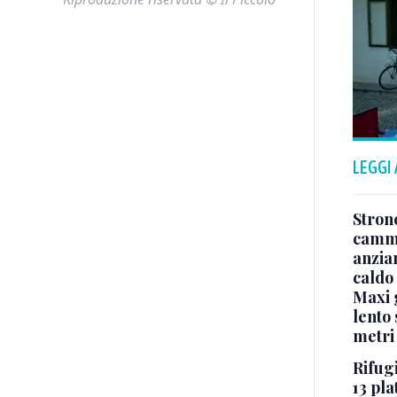
LEGGI
Stron
cammi
anzia
caldo
Maxi g
lento 
metri
Rifugi
13 pla