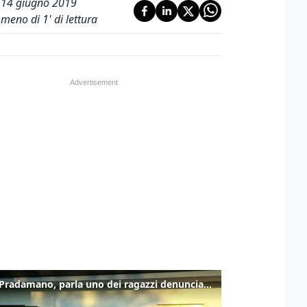
14 giugno 2019
meno di 1' di lettura
Caso Pradamano, parla uno dei ragazzi denunciati per la limonata: "Volevo anche aiutare i miei"