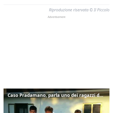
Riproduzione riservata © Il Piccolo
Caso Pradamano, parla uno dei ragazzi denunciati per la limonata: "Volevo anche aiutare i miei"