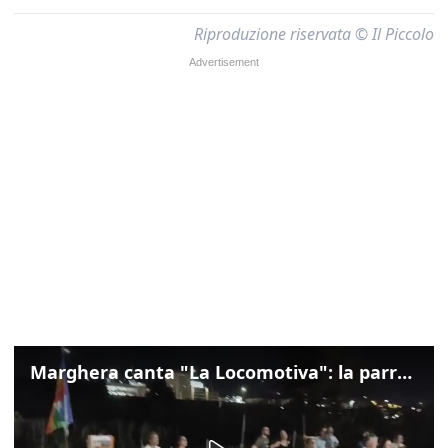
Riproduzione riservata © Il Piccolo
Marghera canta "La Locomotiva": la parrocchia della Cita ricorda Guccini