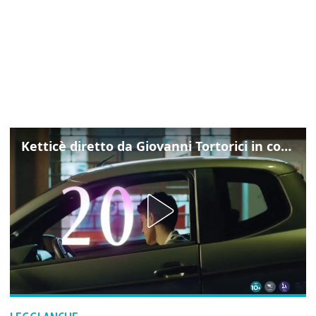
Ketticè diretto da Giovanni Tortorici in concorso al Locarno Film Festival