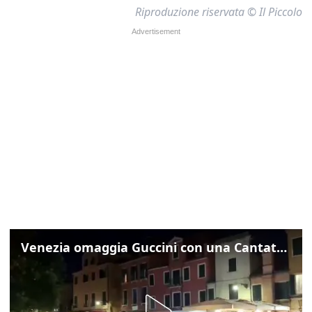
Riproduzione riservata © Il Piccolo
Venezia omaggia Guccini con una Cantata Anarchica in campo Santa Margherita