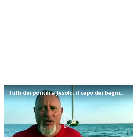
Tuffi dai pontili a Jesolo, il capo dei bagnini: "L'impegno di tutti per evitare altre tragedie"