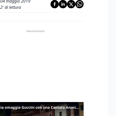
04 maggio 2019
2
' di lettura
Venezia omaggia Guccini con una Cantata Anarchica in campo Santa Margherita