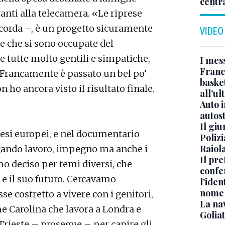
centr
avanti alla telecamera. «Le riprese
ricorda –, è un progetto sicuramente
VIDEO
e che si sono occupate del
e tutte molto gentili e simpatiche,
I mes
Franc
 Francamente è passato un bel po’
basket
 ho ancora visto il risultato finale.
all’ul
Auto 
autos
Il gi
aesi europei, e nel documentario
Polizi
Raiola
egando lavoro, impegno ma anche i
Il pre
mo deciso per temi diversi, che
confe
 e il suo futuro. Cercavamo
l'iden
nome
se costretto a vivere con i genitori,
La na
me Carolina che lavora a Londra e
Golia
Trieste – prosegue – per capire gli