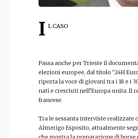
I
L CASO
Passa anche per Trieste il document
elezioni europee, dal titolo “24H Eu
riporta la voce di giovani tra i 18 e i 
nati e cresciuti nell’Europa unita. Il r
francese.
Tra le sessanta interviste realizzate c
Almerigo Esposito, attualmente segr
che mostra la preparazione di borse 