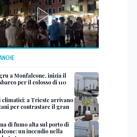
 ANCHE
ru a Monfalcone, inizia il
sbarco per il colosso di 110
 climatici: a Trieste arrivano
tani per contrastare il gran
a di fumo alta sul porto di
lcone: un incendio nella