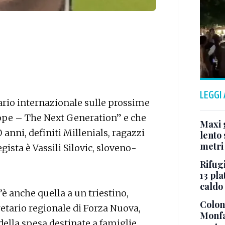
LEGGI
ario internazionale sulle prossime
rope – The Next Generation” e che
Maxi g
30 anni, definiti Millenials, ragazzi
lento 
metri
egista è Vassili Silovic, sloveno-
Rifugi
13 pla
caldo
’è anche quella a un triestino,
Colonn
etario regionale di Forza Nuova,
Monfa
della spesa destinate a famiglie