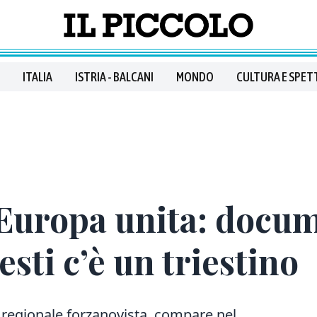
ITALIA
ISTRIA - BALCANI
MONDO
CULTURA E SPET
’Europa unita: docu
sti c’è un triestino
 regionale forzanovista, compare nel