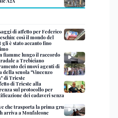
ale A2A
saggi di affetto per Federico
eschin: così il mondo del
 gli è stato accanto fino
timo
in fiamme lungo il raccordo
tradale a Trebiciano
uramento dei nuovi agenti di
a della scuola "Vincenzo
" di Trieste
fetto di Trieste alla
renza sul protocollo per
tificazione dei cadaveri senza
ve che trasporta la prima gru
th arriva a Monfalcone