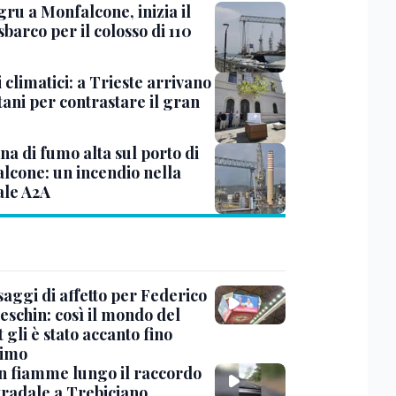
ru a Monfalcone, inizia il
sbarco per il colosso di 110
 climatici: a Trieste arrivano
tani per contrastare il gran
a di fumo alta sul porto di
lcone: un incendio nella
ale A2A
saggi di affetto per Federico
eschin: così il mondo del
 gli è stato accanto fino
timo
in fiamme lungo il raccordo
tradale a Trebiciano