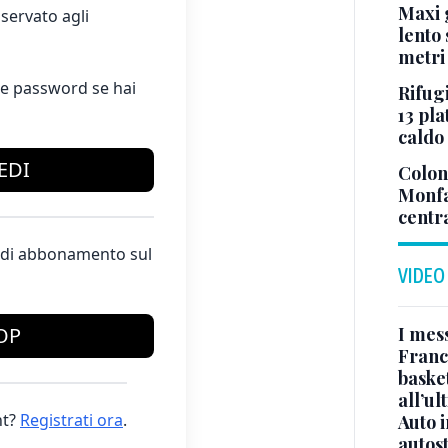
Maxi g
servato agli
lento 
metri
e password se hai
Rifugi
13 pla
caldo
EDI
Colonn
Monfa
centr
te di abbonamento sul
VIDEO
I mes
OP
Franc
basket
all’ul
t?
Registrati ora
.
Auto 
autos