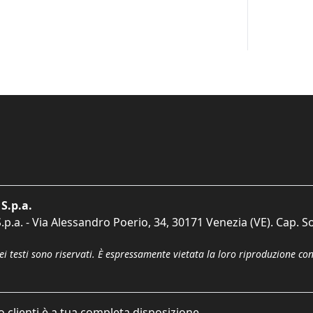
S.p.a.
p.a. - Via Alessandro Poerio, 34, 30171 Venezia (VE). Cap. So
dei testi sono riservati. È espressamente vietata la loro riproduzione co
o clienti è a tua completa disposizione.