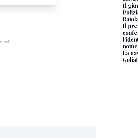
Il gi
Polizi
Raiola
Il pre
confe
l'iden
nome
La na
Golia