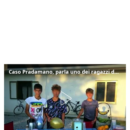
Caso Pradamano, parla uno dei ragazzi denunciati per la limonata: "Volevo anche aiutare i miei"