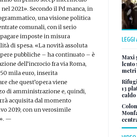
nel 2021». Secondo il Pd manca, in
grammatico, una visione politica
ntrate comunali, con il serio
 a pagare imposte in misura
LEGGI
lità di spesa. «La novità assoluta
opere pubbliche – ha continuato – è
Maxi g
azione dell’incrocio fra via Roma,
lento 
metri
50 mila euro, inserita
Rifugi
rare che quest’opera viene
13 pla
o di amministrazione e, quindi,
caldo
verrà acquisita dal momento
Colonn
vo 2019, con un verosimile
Monfa
i». —
centr