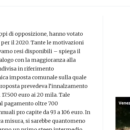
ruppi di opposizione, hanno votato
e per il 2020. Tante le motivazioni
vamo resi disponibili – spiega il
alogo con la maggioranza alla
ndivisa in riferimento
unica imposta comunale sulla quale
 proposta prevedeva l’innalzamento
i 17.500 euro ai 20 mila. Tale
al pagamento oltre 700
nuali pro capite da 93 a 106 euro. In
ca misura, si sarebbe quantomeno
 anno un primo steep intermedio