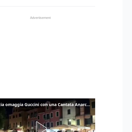
Venezia omaggia Guccini con una Cantata Anarchica in campo Santa Margherita