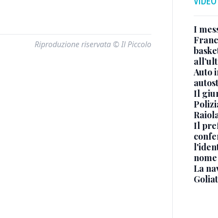
VIDEO
I mes
Franc
Riproduzione riservata © Il Piccolo
basket
all’ul
Auto 
autos
Il gi
Polizi
Raiola
Il pre
confe
l'iden
nome
La na
Golia