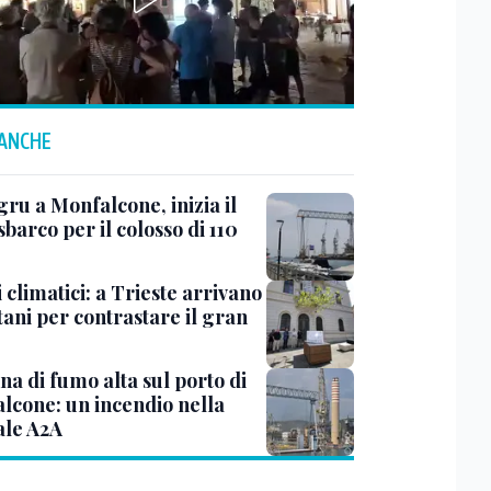
 ANCHE
ru a Monfalcone, inizia il
sbarco per il colosso di 110
 climatici: a Trieste arrivano
tani per contrastare il gran
a di fumo alta sul porto di
lcone: un incendio nella
ale A2A