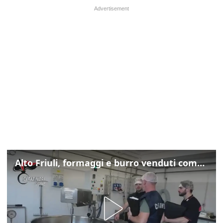
Alto Friuli, formaggi e burro venduti come locali: nei prodotti latte da fuori regione e dall’estero