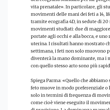
vita prenatale». In particolare, gli s
movimenti delle mani dei feti a 14, 1
tramite ecografia 4D, in sedute di 20 
movimenti studiati: due di maggiore
portate agli occhi e alla bocca, e uno
uterina. I risultati hanno mostrato ch
settimana, i feti non solo muovono 
diventerà la mano dominante, ma i 
con quello stesso arto sono più rapid
Spiega Parma: «Quello che abbiamo 
feto muove in modo preferenziale o l’
solo in termini di frequenza di mov
come cioè viene eseguito il movimen
di precisione. La dominanza manuale,