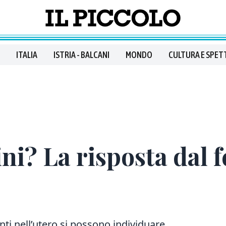
ITALIA
ISTRIA - BALCANI
MONDO
CULTURA E SPET
ni? La risposta dal f
ti nell’utero si possono individuare