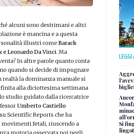
ché alcuni sono destrimani e altri
olazione è mancina e a questa
onalità illustri come
Barack
x e Leonardo Da Vinci
. Ma
LEGGI
venta? In altre parole quanto conta
erno quando si decide di impugnare
Aggre
 In realtà la dominanza manuale si
l’avev
biglie
efinita alla diciottesima settimana
o studio guidato dalla ricercatrice
Ancora
Monfa
ofessor
Umberto Castiello
minac
 su Scientific Reports che ha
all’o
Si fin
ni movimenti fetali, riuscendo a
lingot
nza motoria osservata poi negli