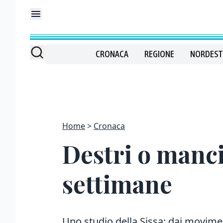
CRONACA
REGIONE
NORDEST
Home
Cronaca
Destri o manci
settimane
Uno studio della Sissa: dai movimen