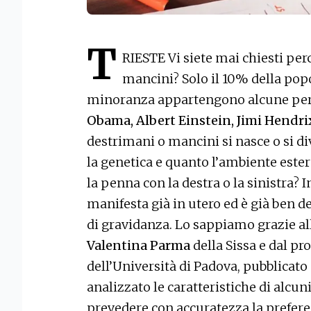
T
RIESTE Vi siete mai chiesti per
mancini? Solo il 10% della pop
minoranza appartengono alcune pers
Obama, Albert Einstein, Jimi Hendri
destrimani o mancini si nasce o si di
la genetica e quanto l’ambiente est
la penna con la destra o la sinistra?
manifesta già in utero ed è già ben d
di gravidanza. Lo sappiamo grazie all
Valentina Parma
della Sissa e dal pr
dell’Università di Padova, pubblicato
analizzato le caratteristiche di alcu
prevedere con accuratezza la prefere