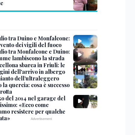
te
dio tra Duino e Monfalcone:
rvento dei vigili del fuoco
dio tra Monfalcone e Duino:
amme lambiscono la strada
cellona sbarca in Friuli: le
ini dell'arrivo in albergo
hianto dell’ultraleggero
 la quercia: cosa è successo
rotta
nko del 2014 nel garage del
issimo: «Ecco come
amo resistere per qualche
ata»