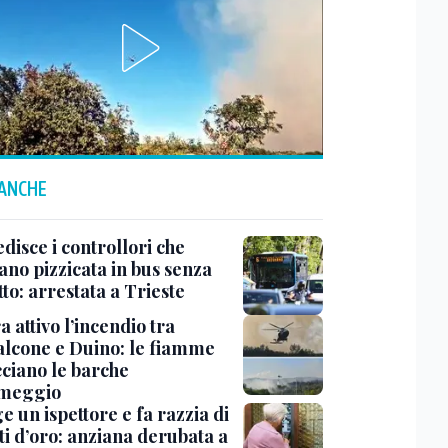
 ANCHE
disce i controllori che
ano pizzicata in bus senza
tto: arrestata a Trieste
 attivo l’incendio tra
lcone e Duino: le fiamme
ciano le barche
rmeggio
ge un ispettore e fa razzia di
ti d’oro: anziana derubata a