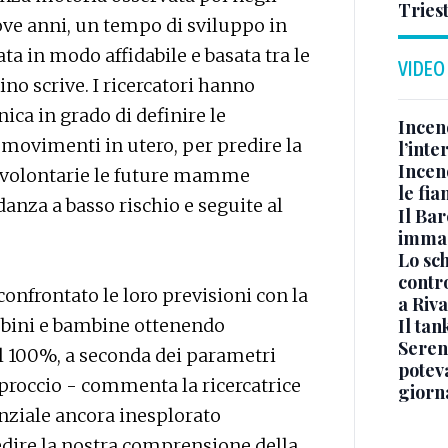
Tries
ove anni, un tempo di sviluppo in
ta in modo affidabile e basata tra le
VIDEO
no scrive. I ricercatori hanno
nica in grado di definire le
Incen
 movimenti in utero, per predire la
l’inte
Incen
e volontarie le future mamme
le fi
danza a basso rischio e seguite al
Il Bar
immag
Lo sc
contro
onfrontato le loro previsioni con la
a Riva
Il ta
ambini e bambine ottenendo
Seren
il 100%, a seconda dei parametri
potev
approccio - commenta la ricercatrice
giorn
nziale ancora inesplorato
redire la nostra comprensione della