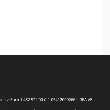
c. i.v. Euro 1.432.522,00 C.F. 05412000266 e REA VE-