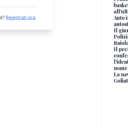
basket
all’ul
t?
Registrati ora
.
Auto 
autos
Il gi
Polizi
Raiola
Il pre
confe
l'iden
nome
La na
Golia