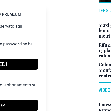
LEGGI
 PREMIUM
Maxi g
servato agli
lento 
metri
e password se hai
Rifugi
13 pla
caldo
EDI
Colonn
Monfa
centr
te di abbonamento sul
VIDEO
I mes
OP
Franc