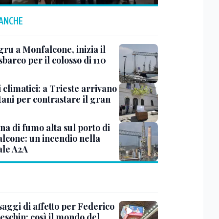
 ANCHE
ru a Monfalcone, inizia il
sbarco per il colosso di 110
 climatici: a Trieste arrivano
tani per contrastare il gran
a di fumo alta sul porto di
lcone: un incendio nella
ale A2A
saggi di affetto per Federico
eschin: così il mondo del