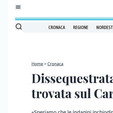
CRONACA
REGIONE
NORDEST
Home
Cronaca
Dissequestrata
trovata sul Car
«Speriamo che le indagini inchiodin