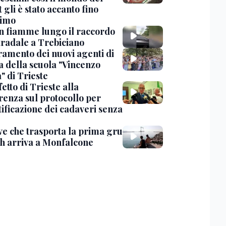
 gli è stato accanto fino
timo
in fiamme lungo il raccordo
tradale a Trebiciano
uramento dei nuovi agenti di
a della scuola "Vincenzo
" di Trieste
fetto di Trieste alla
renza sul protocollo per
tificazione dei cadaveri senza
ve che trasporta la prima gru
th arriva a Monfalcone