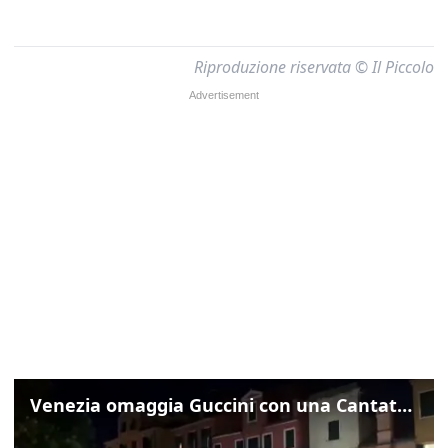
Riproduzione riservata © Il Piccolo
Venezia omaggia Guccini con una Cantata Anarchica in campo Santa Margherita