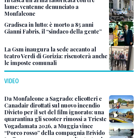
In tasca un’arma fabbricata con tre
lame: ventenne denunciato a
Monfalcone
Gradisca in lutto: è morto a 85 anni
Gianni Fabris, il “sindaco della gente”
La Gsm inaugura la sede accanto al
teatro Verdi di Gorizia: riscuoterà anche
le imposte comunali
VIDEO
Da Monfalcone a Sagrado: elicotteri e
Canadair dirottati sul nuovo incendio
Divieto per il set del film ignorato: una
quarantina gli scooter rimossi a Trieste
Vogadamata 2026, a Muggia vince
“Porco rosso” della compagnia Brivido