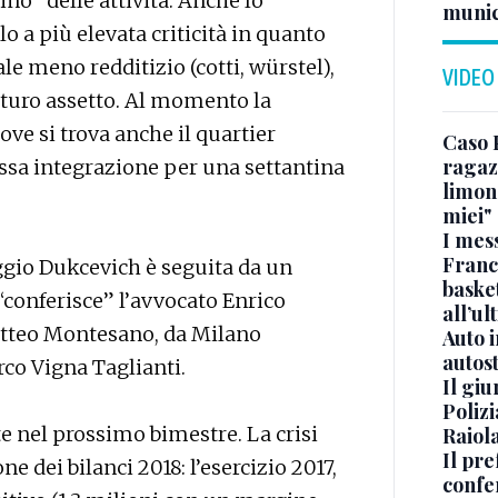
ino” delle attività. Anche lo
munic
lo a più elevata criticità in quanto
meno redditizio (cotti, würstel),
VIDEO
uturo assetto. Al momento la
ove si trova anche il quartier
Caso 
ragaz
assa integrazione per una settantina
limona
miei"
I mes
Franc
gio Dukcevich è seguita da un
basket
 “conferisce” l’avvocato Enrico
all’ul
atteo Montesano, da Milano
Auto 
autos
co Vigna Taglianti.
Il gi
Polizi
e nel prossimo bimestre. La crisi
Raiola
Il pre
e dei bilanci 2018: l’esercizio 2017,
confe