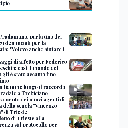
ipio
Pradamano, parla uno dei
zi denunciati per la
ta: "Volevo anche aiutare i
saggi di affetto per Federico
eschin: così il mondo del
 gli è stato accanto fino
timo
in fiamme lungo il raccordo
tradale a Trebiciano
uramento dei nuovi agenti di
a della scuola "Vincenzo
" di Trieste
fetto di Trieste alla
renza sul protocollo per