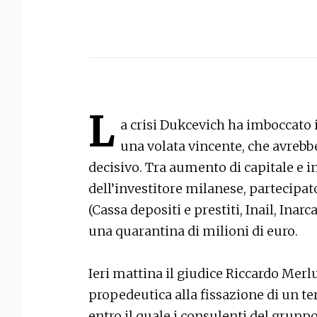
L
a crisi Dukcevich ha imboccato il
una volata vincente, che avrebbe
decisivo. Tra aumento di capitale e in
dell’investitore milanese, partecipat
(Cassa depositi e prestiti, Inail, Ina
una quarantina di milioni di euro.
Ieri mattina il giudice Riccardo Merl
propedeutica alla fissazione di un te
entro il quale i consulenti del grup