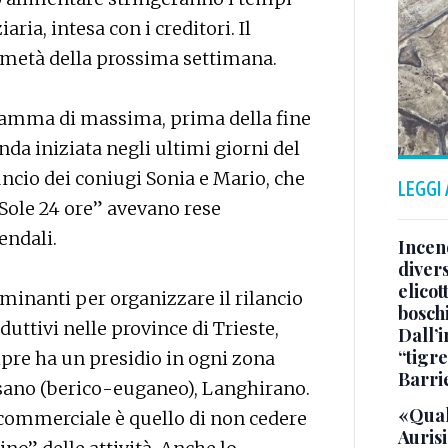
ria, intesa con i creditori. Il
 metà della prossima settimana.
ramma di massima, prima della fine
nda iniziata negli ultimi giorni del
cio dei coniugi Sonia e Mario, che
LEGGI
Sole 24 ore” avevano rese
endali.
Incend
divers
elicot
minanti per organizzare il rilancio
bosch
duttivi nelle province di Trieste,
Dall’
“tigre
pre ha un presidio in ogni zona
Barri
ssano (berico-euganeo), Langhirano.
«Qual
e commerciale è quello di non cedere
Aurisi