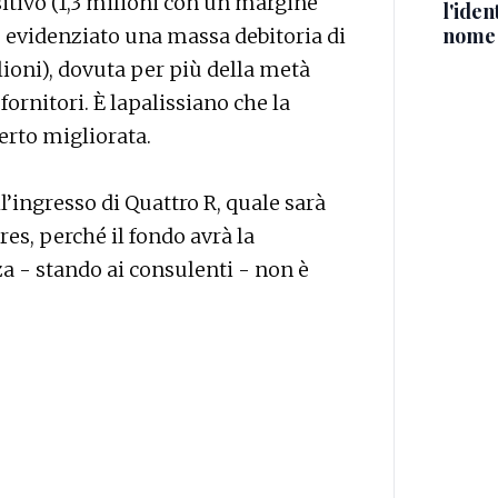
sitivo (1,3 milioni con un margine
l'iden
nome
 evidenziato una massa debitoria di
lioni), dovuta per più della metà
fornitori. È lapalissiano che la
erto migliorata.
ll’ingresso di Quattro R, quale sarà
es, perché il fondo avrà la
- stando ai consulenti - non è