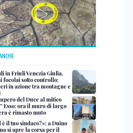
 ANCHE
i in Friuli Venezia Giulia,
i focolai sotto controllo:
teri in azione tra montagne e
i
impero del Duce al mitico
” Esso: ora il muro di largo
era è rimasto muto
 è il tuo sindaco?»: a Duino
na si apre la corsa per il