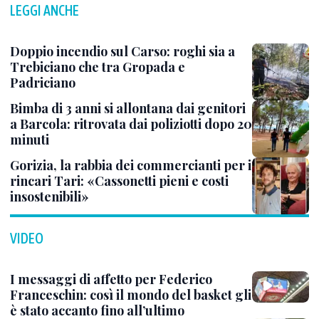
LEGGI ANCHE
Doppio incendio sul Carso: roghi sia a
Trebiciano che tra Gropada e
Padriciano
Bimba di 3 anni si allontana dai genitori
a Barcola: ritrovata dai poliziotti dopo 20
minuti
Gorizia, la rabbia dei commercianti per i
rincari Tari: «Cassonetti pieni e costi
insostenibili»
VIDEO
I messaggi di affetto per Federico
Franceschin: così il mondo del basket gli
è stato accanto fino all’ultimo