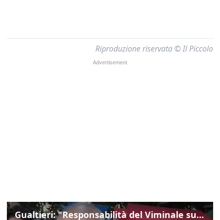
Riproduzione riservata © Il Piccolo
Gualtieri: "Responsabilità del Viminale su Spin Time? La posizione dei partiti è nota"