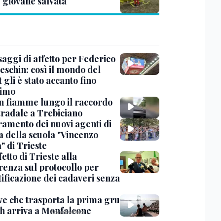
: giovane salvata
saggi di affetto per Federico
eschin: così il mondo del
 gli è stato accanto fino
timo
in fiamme lungo il raccordo
tradale a Trebiciano
uramento dei nuovi agenti di
a della scuola "Vincenzo
" di Trieste
fetto di Trieste alla
renza sul protocollo per
tificazione dei cadaveri senza
ve che trasporta la prima gru
th arriva a Monfalcone