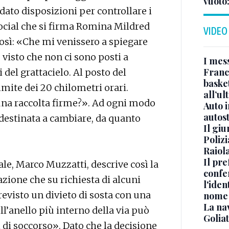
vuoto
dato disposizioni per controllare i
social che si firma Romina Mildred
VIDEO
così: «Che mi venissero a spiegare
isto che non ci sono posti a
I mes
Franc
del grattacielo. Al posto del
basket
 limite dei 20 chilometri orari.
all’ul
una raccolta firme?». Ad ogni modo
Auto 
autos
è destinata a cambiare, da quanto
Il gi
Polizi
Raiola
Il pre
le, Marco Muzzatti, descrive così la
confe
azione che su richiesta di alcuni
l'iden
evisto un divieto di sosta con una
nome
La na
l’anello più interno della via può
Golia
i di soccorso». Dato che la decisione