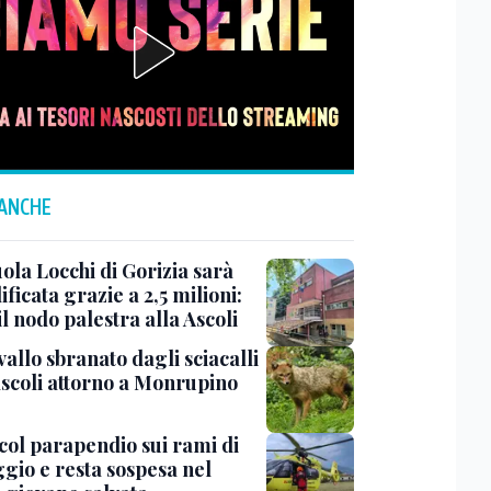
 ANCHE
ola Locchi di Gorizia sarà
ificata grazie a 2,5 milioni:
il nodo palestra alla Ascoli
allo sbranato dagli sciacalli
ascoli attorno a Monrupino
col parapendio sui rami di
ggio e resta sospesa nel