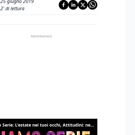
25 giugno 2019
2
' di lettura
Siamo Serie: L'estate nei tuoi occhi, Attitudini: nessuna, The bear