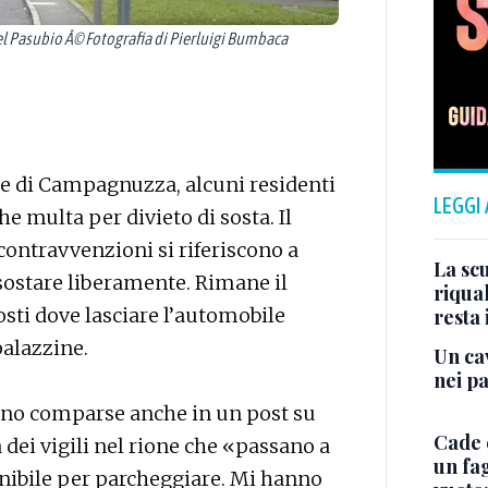
l Pasubio Â© Fotografia di Pierluigi Bumbaca
re di Campagnuzza, alcuni residenti
LEGGI
e multa per divieto di sosta. Il
e contravvenzioni si riferiscono a
La scu
sostare liberamente. Rimane il
riqual
posti dove lasciare l’automobile
resta 
palazzine.
Un cav
nei p
sono comparse anche in un post su
Cade 
dei vigili nel rione che «passano a
un fa
onibile per parcheggiare. Mi hanno