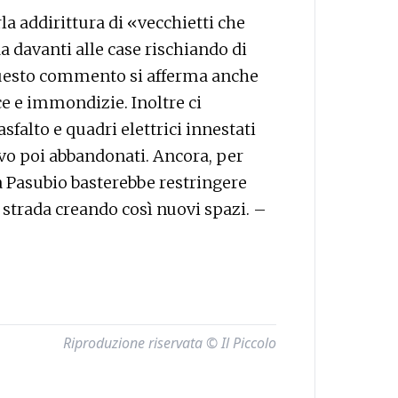
a addirittura di «vecchietti che
a davanti alle case rischiando di
questo commento si afferma anche
ce e immondizie. Inoltre ci
falto e quadri elettrici innestati
ovo poi abbandonati. Ancora, per
ia Pasubio basterebbe restringere
a strada creando così nuovi spazi. –
Riproduzione riservata © Il Piccolo