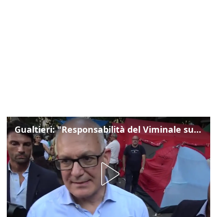
Gualtieri: "Responsabilità del Viminale su Spin Time? La posizione dei partiti è nota"