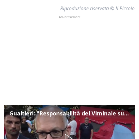
Riproduzione riservata © Il Piccolo
Gualtieri: "Responsabilità del Viminale su Spin Time? La posizione dei partiti è nota"