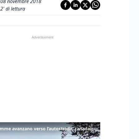
08 novembre 2018
2
' di lettura
Le fiamme avanzano verso l’autostrada: canadair in azione tra Monfalcone e Duino