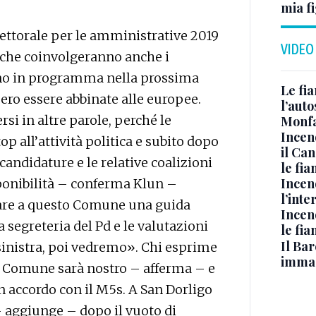
mia fi
ettorale per le amministrative 2019
VIDEO
i, che coinvolgeranno anche i
no in programma nella prossima
Le fi
ero essere abbinate alle europee.
l’auto
 in altre parole, perché le
Monfa
Incen
p all’attività politica e subito dopo
il Ca
candidature e le relative coalizioni
le fi
Incen
ponibilità – conferma Klun –
l’inte
dare a questo Comune una guida
Incen
a segreteria del Pd e le valutazioni
le fi
Il Bar
osinistra, poi vedremo». Chi esprime
immag
o Comune sarà nostro – afferma – e
 accordo con il M5s. A San Dorligo
 – aggiunge – dopo il vuoto di