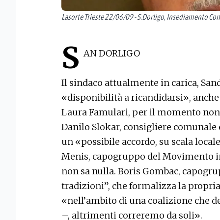
Lasorte Trieste 22/06/09 - S.Dorligo, Insediamento C
S
AN DORLIGO
Il sindaco attualmente in carica, San
«disponibilità a ricandidarsi», anche 
Laura Famulari, per il momento non r
Danilo Slokar, consigliere comunale e
un «possibile accordo, su scala locale,
Menis, capogruppo del Movimento in
non sa nulla. Boris Gombac, capogrupp
tradizioni”, che formalizza la propri
«nell’ambito di una coalizione che 
–, altrimenti correremo da soli».