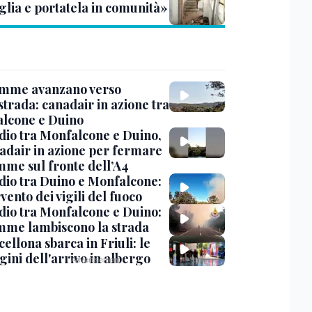
glia e portatela in comunità»
amme avanzano verso
strada: canadair in azione tra
lcone e Duino
dio tra Monfalcone e Duino,
nadair in azione per fermare
amme sul fronte dell’A4
dio tra Duino e Monfalcone:
rvento dei vigili del fuoco
dio tra Monfalcone e Duino:
amme lambiscono la strada
cellona sbarca in Friuli: le
ini dell'arrivo in albergo