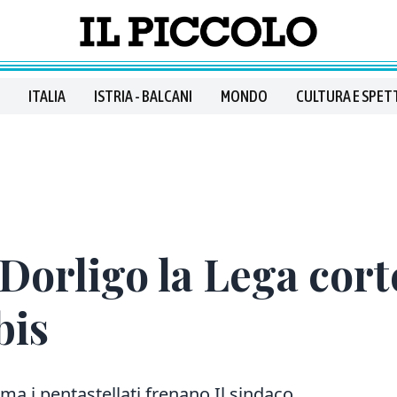
ITALIA
ISTRIA - BALCANI
MONDO
CULTURA E SPET
 Dorligo la Lega cort
bis
ma i pentastellati frenano Il sindaco