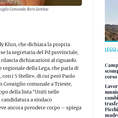
onsiglio Comunale, Boris Gombac
dy Klun, che dichiara la propria
LEGGI
se la segretaria del Pd provinciale,
ilascia dichiarazioni al riguardo.
Campo
 regionale della Lega, che parla di
scomp
 con i 5 Stelle», di cui però Paolo
corso
 Consiglio comunale a Trieste,
Lavori
munici
o della lista “Uniti nelle
cambi
a candidatura a sindaco
trasf
deve ancora prendere corpo – spiega
Picchi
madre 