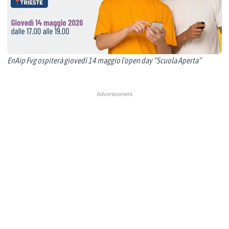
EnAip Fvg ospiterà giovedì 14 maggio l'open day “Scuola Aperta”