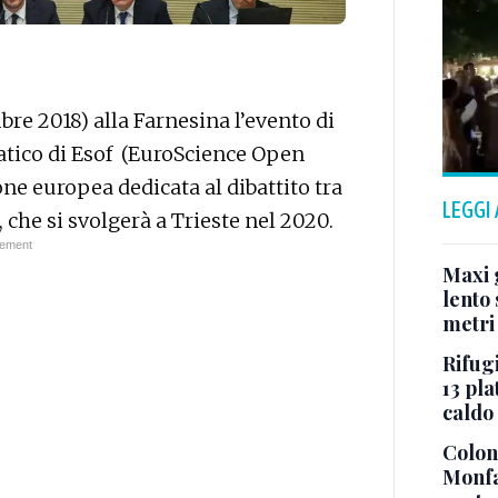
re 2018) alla Farnesina l’evento di
tico di Esof (EuroScience Open
ne europea dedicata al dibattito tra
LEGGI
, che si svolgerà a Trieste nel 2020.
Maxi g
lento 
metri
Rifugi
13 pla
caldo
Colonn
Monfa