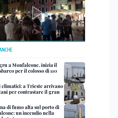
 ANCHE
ru a Monfalcone, inizia il
sbarco per il colosso di 110
 climatici: a Trieste arrivano
tani per contrastare il gran
a di fumo alta sul porto di
lcone: un incendio nella