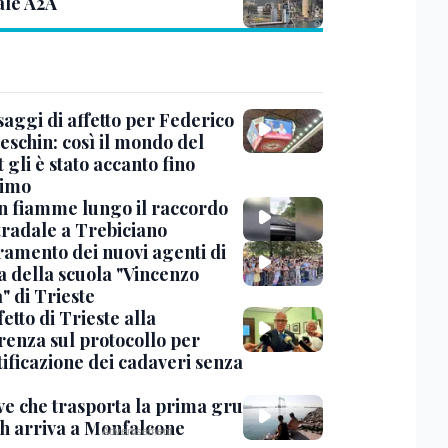
ale A2A
saggi di affetto per Federico
eschin: così il mondo del
 gli è stato accanto fino
timo
in fiamme lungo il raccordo
tradale a Trebiciano
uramento dei nuovi agenti di
a della scuola "Vincenzo
" di Trieste
fetto di Trieste alla
renza sul protocollo per
tificazione dei cadaveri senza
ve che trasporta la prima gru
th arriva a Monfalcone