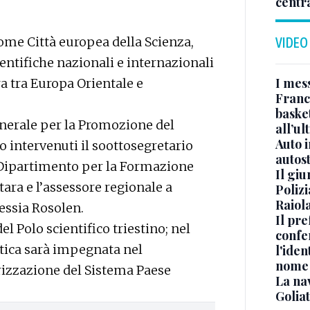
centr
come Città europea della Scienza,
VIDEO
ientifiche nazionali e internazionali
I mes
a tra Europa Orientale e
Franc
basket
enerale per la Promozione del
all’ul
Auto 
 intervenuti il soottosegretario
autos
po Dipartimento per la Formazione
Il gi
tara e l’assessore regionale a
Polizi
Raiola
lessia Rosolen.
Il pre
l Polo scientifico triestino; nel
confe
atica sarà impegnata nel
l'iden
nome
izzazione del Sistema Paese
La na
Golia