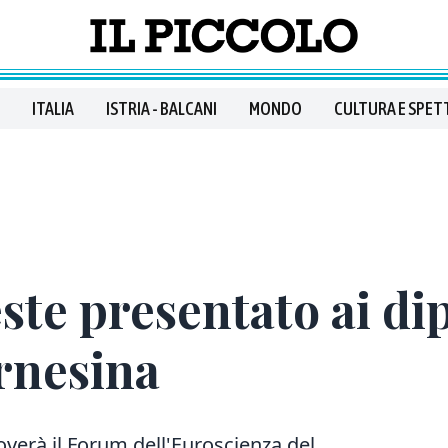
ITALIA
ISTRIA - BALCANI
MONDO
CULTURA E SPET
ste presentato ai di
arnesina
overà il Forum dell'Euroscienza del