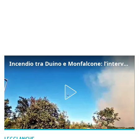
Incendio tra Duino e Monfalcone: l’intervento dei vigili del fuoco