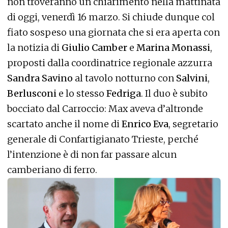
non troveranno un chiarimento nella mattinata
di oggi, venerdì 16 marzo. Si chiude dunque col
fiato sospeso una giornata che si era aperta con
la notizia di
Giulio Camber
e
Marina Monassi
,
proposti dalla coordinatrice regionale azzurra
Sandra Savino
al tavolo notturno con
Salvini
,
Berlusconi
e lo stesso
Fedriga
. Il duo è subito
bocciato dal Carroccio: Max aveva d’altronde
scartato anche il nome di
Enrico Eva
, segretario
generale di Confartigianato Trieste, perché
l’intenzione è di non far passare alcun
camberiano di ferro.