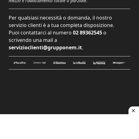
mezzo e l'adattamento totale o parziale.
Per qualsiasi necessità o domanda, il nostro
servizio clienti è a tua completa disposizione.
Puoi contattarci al numero
02 89362545
o
scrivendo una mail a
servizioclienti@grupponem.it
.
Le tue preferenze relative alla privacy
Informativa sulla raccolta