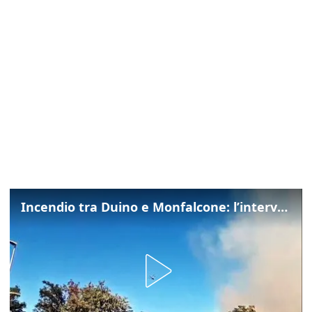
Incendio tra Duino e Monfalcone: l’intervento dei vigili del fuoco