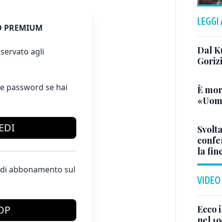
LEGGI
 PREMIUM
Dal K
servato agli
Goriz
e password se hai
È mor
«Uomo
EDI
Svolta
confer
la fin
te di abbonamento sul
VIDEO
Ecco i
OP
nel 19