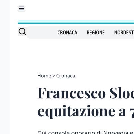
CRONACA
REGIONE
NORDEST
Home
Cronaca
Francesco Slo
equitazione a 
Già console onorario di Norvegia e 