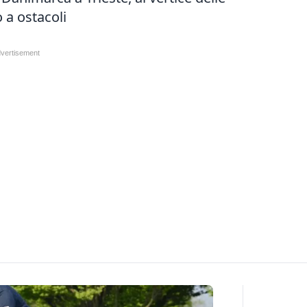
o a ostacol
i