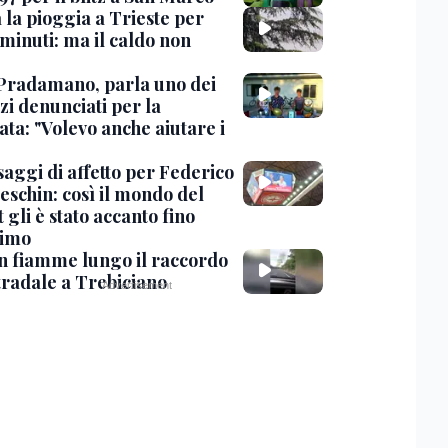
 la pioggia a Trieste per
minuti: ma il caldo non
Pradamano, parla uno dei
zi denunciati per la
ta: "Volevo anche aiutare i
saggi di affetto per Federico
eschin: così il mondo del
 gli è stato accanto fino
timo
in fiamme lungo il raccordo
tradale a Trebiciano