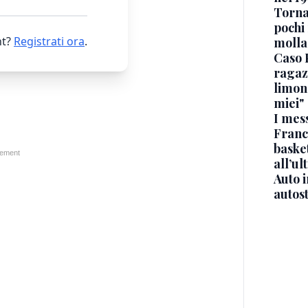
Torna
pochi 
t?
Registrati ora
.
molla
Caso 
ragaz
limona
miei"
I mes
Franc
basket
all’ul
Auto 
autos