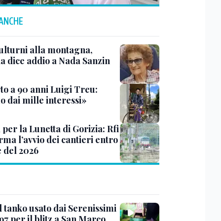
 ANCHE
ulturni alla montagna,
ia dice addio a Nada Sanzin
to a 90 anni Luigi Treu:
 dai mille interessi»
 per la Lunetta di Gorizia: Rfi
ma l’avvio dei cantieri entro
e del 2026
l tanko usato dai Serenissimi
97 per il blitz a San Marco