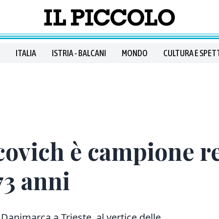
ITALIA
ISTRIA - BALCANI
MONDO
CULTURA E SPET
covich è campione re
73 anni
Danimarca a Trieste, al vertice delle