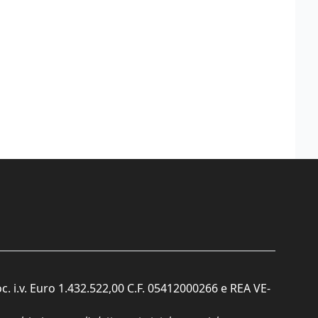
c. i.v. Euro 1.432.522,00 C.F. 05412000266 e REA VE-