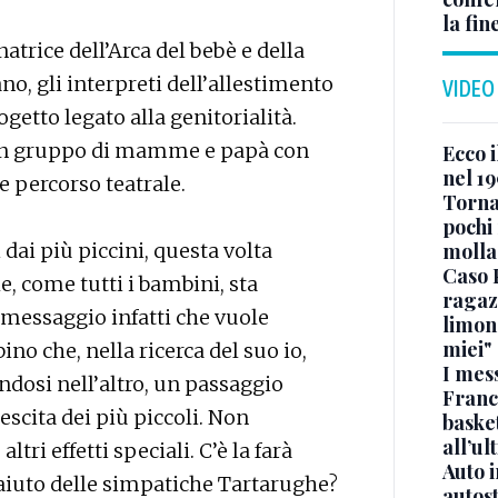
la fin
natrice dell’Arca del bebè e della
no, gli interpreti dell’allestimento
VIDEO
ogetto legato alla genitorialità.
 un gruppo di mamme e papà con
Ecco i
nel 19
ve percorso teatrale.
Torna
pochi 
dai più piccini, questa volta
molla
Caso 
, come tutti i bambini, sta
ragaz
 messaggio infatti che vuole
limona
miei"
ino che, nella ricerca del suo io,
I mes
andosi nell’altro, un passaggio
Franc
scita dei più piccoli. Non
basket
all’ul
ltri effetti speciali. C’è la farà
Auto 
l’aiuto delle simpatiche Tartarughe?
autos