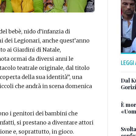
del bebè, nido d’infanzia di
i dei Legionari, anche quest’anno
to ai Giardini di Natale,
ta ormai da diversi anni le
LEGGI
tacolo teatrale originale, dal titolo
coperta della sua identità”, una
Dal K
 piccoli che andrà in scena domenica
Goriz
È mor
«Uomo
sono i genitori dei bambini che
nfatti, si prestano a diventare attori
Svolta
one e, soprattutto, in gioco.
confer