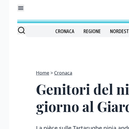
CRONACA
REGIONE
NORDEST
Home
Cronaca
Genitori del n
giorno al Giar
La pièce sulle Tartarughe ninja and