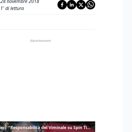
28 novembre 2018
1
' di lettura
Gualtieri: "Responsabilità del Viminale su Spin Time? La posizione dei partiti è nota"