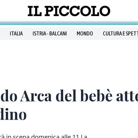
ITALIA
ISTRIA - BALCANI
MONDO
CULTURA E SPET
ido Arca del bebè att
dino
rà in scena domenica alle 11 La