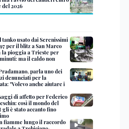
e del 2026
l tanko usato dai Serenissimi
97 per il blitz a San Marco
 la pioggia a Trieste per
minuti: ma il caldo non
Pradamano, parla uno dei
zi denunciati per la
ta: "Volevo anche aiutare i
saggi di affetto per Federico
eschin: così il mondo del
 gli è stato accanto fino
timo
in fiamme lungo il raccordo
tradale a Trebiciano