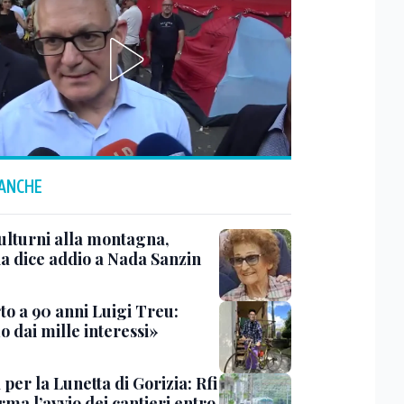
 ANCHE
ulturni alla montagna,
ia dice addio a Nada Sanzin
to a 90 anni Luigi Treu:
 dai mille interessi»
 per la Lunetta di Gorizia: Rfi
ma l’avvio dei cantieri entro