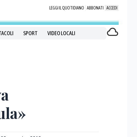
LEGGI IL QUOTIDIANO
ABBONATI
ACCEDI
TACOLI
SPORT
VIDEO LOCALI
va
ula»