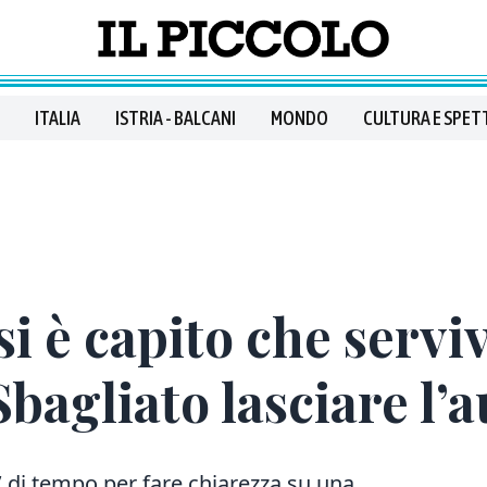
ITALIA
ISTRIA - BALCANI
MONDO
CULTURA E SPET
si è capito che servi
bagliato lasciare l’a
 di tempo per fare chiarezza su una