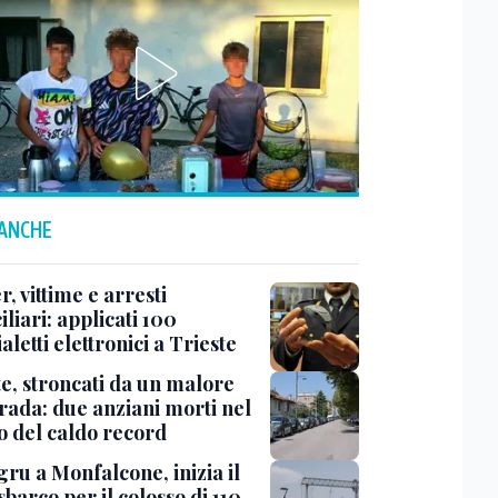
 ANCHE
r, vittime e arresti
liari: applicati 100
aletti elettronici a Trieste
te, stroncati da un malore
trada: due anziani morti nel
o del caldo record
ru a Monfalcone, inizia il
sbarco per il colosso di 110