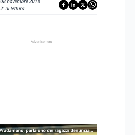
08 novembre 2018
2
' di lettura
Caso Pradamano, parla uno dei ragazzi denunciati per la limonata: "Volevo anche aiutare i miei"