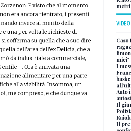
e Zorzenon. E visto che al momento
metri
non era ancora rientrato, i presenti
ornando invece al merito della
VIDEO
e una per volta le richieste di
Caso 
 si sofferma su quella che a suo dire
ragaz
quella dell’area dell’ex Delicia, che a
limona
rmò da industriale a commerciale,
miei"
I mes
entile –. Ora è arrivata una
Franc
tinazione alimentare per una parte
basket
fiche alla viabilità. Insomma, un
all’ul
Auto 
noi, me compreso, e che dunque va
autos
Il gi
Polizi
Raiola
Il pre
confe