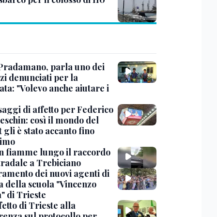
Pradamano, parla uno dei
zi denunciati per la
ta: "Volevo anche aiutare i
saggi di affetto per Federico
eschin: così il mondo del
 gli è stato accanto fino
timo
in fiamme lungo il raccordo
tradale a Trebiciano
uramento dei nuovi agenti di
a della scuola "Vincenzo
" di Trieste
fetto di Trieste alla
renza sul protocollo per