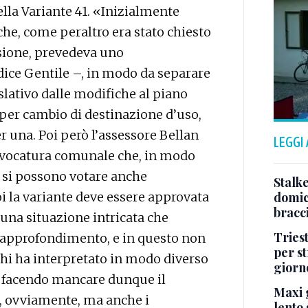
ella Variante 41. «Inizialmente
e, come peraltro era stato chiesto
sione, prevedeva uno
dice Gentile –, in modo da separare
slativo dalle modifiche al piano
per cambio di destinazione d’uso,
r una. Poi però l’assessore Bellan
LEGGI
avvocatura comunale che, in modo
 si possono votare anche
Stalke
i la variante deve essere approvata
domici
bracci
na situazione intricata che
Tries
e approfondimento, e in questo non
per s
o chi ha interpretato in modo diverso
giorn
e facendo mancare dunque il
Maxi g
, ovviamente, ma anche i
lento 