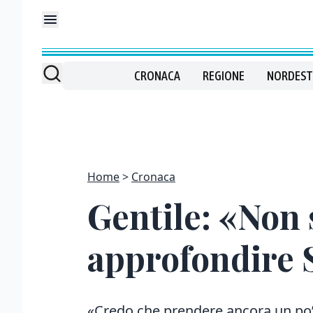
CRONACA
REGIONE
NORDEST
Home
Cronaca
Gentile: «Non 
approfondire S
«Credo che prendere ancora un po’