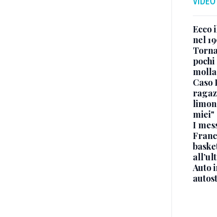
VIDEO
Ecco i
nel 19
Torna
pochi 
molla
Caso 
ragaz
limona
miei"
I mes
Franc
basket
all’ul
Auto 
autos