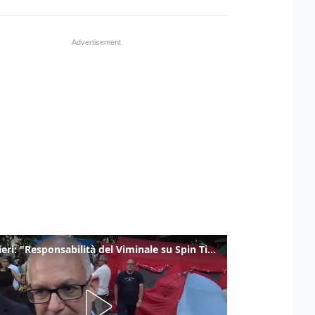
Gualtieri: "Responsabilità del Viminale su Spin Time? La posizione dei partiti è nota"