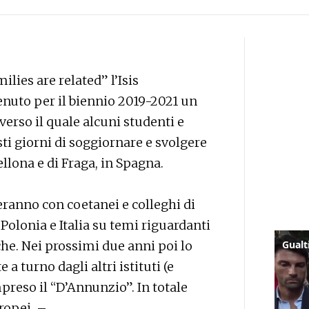
lies are related” l’Isis
enuto per il biennio 2019-2021 un
erso il quale alcuni studenti e
sti giorni di soggiornare e svolgere
cellona e di Fraga, in Spagna.
teranno con coetanei e colleghi di
olonia e Italia su temi riguardanti
che. Nei prossimi due anni poi lo
 a turno dagli altri istituti (e
preso il “D’Annunzio”. In totale
ropei. –