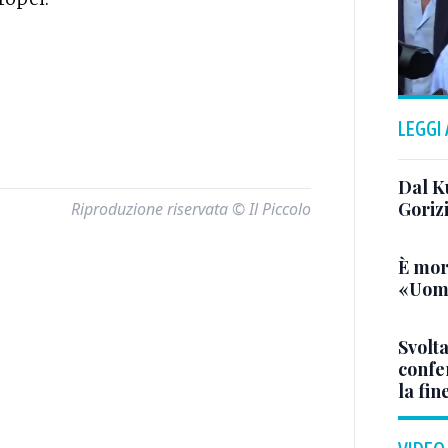
LEGGI
Dal K
Goriz
Riproduzione riservata © Il Piccolo
È mor
«Uomo
Svolta
confer
la fin