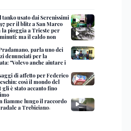
l tanko usato dai Serenissimi
97 per il blitz a San Marco
 la pioggia a Trieste per
minuti: ma il caldo non
Pradamano, parla uno dei
zi denunciati per la
ta: "Volevo anche aiutare i
saggi di affetto per Federico
eschin: così il mondo del
 gli è stato accanto fino
timo
in fiamme lungo il raccordo
tradale a Trebiciano