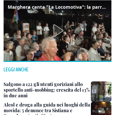
Marghera canta "La Locomotiva": la parrocchia della Cita ricorda Guccini
LEGGI ANCHE
Salgono a 122 gli utenti goriziani allo
sportello anti-mobbing: crescita del 13%
in due anni
Alcol e droga alla guida nei luoghi della
movida: 5 denunce tra Sistiana e