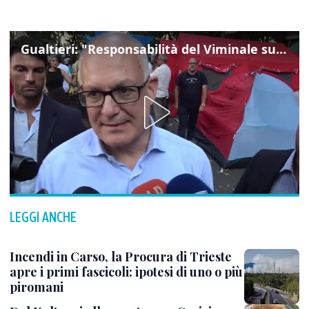
Gualtieri: "Responsabilità del Viminale su Spin Time? La posizione dei partiti è nota"
LEGGI ANCHE
Incendi in Carso, la Procura di Trieste
apre i primi fascicoli: ipotesi di uno o più
piromani