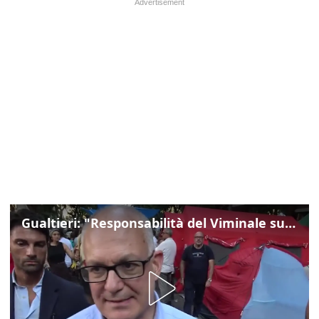
Gualtieri: "Responsabilità del Viminale su Spin Time? La posizione dei partiti è nota"